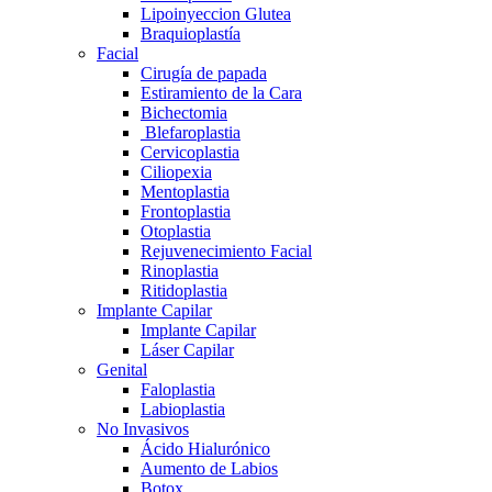
Lipoinyeccion Glutea
Braquioplastía
Facial
Cirugía de papada
Estiramiento de la Cara
Bichectomia
Blefaroplastia
Cervicoplastia
Ciliopexia
Mentoplastia
Frontoplastia
Otoplastia
Rejuvenecimiento Facial
Rinoplastia
Ritidoplastia
Implante Capilar
Implante Capilar
Láser Capilar
Genital
Faloplastia
Labioplastia
No Invasivos
Ácido Hialurónico
Aumento de Labios
Botox