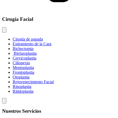
Cirugía Facial
Cirugía de papada
Estiramiento de la Cara
Bichectomia
Blefaroplastia
Cervicoplastia
Ciliopexia
Mentoplastia
Frontoplastia
Otoplastia
Rejuvenecimiento Facial
Rinoplastia
Ritidoplastia
Nuestros Servicios