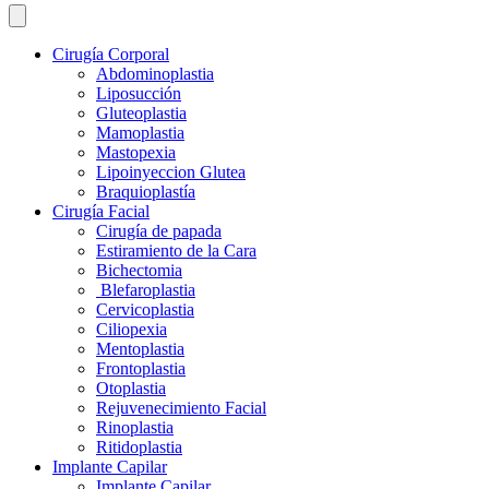
Cirugía Corporal
Abdominoplastia
Liposucción
Gluteoplastia
Mamoplastia
Mastopexia
Lipoinyeccion Glutea
Braquioplastía
Cirugía Facial
Cirugía de papada
Estiramiento de la Cara
Bichectomia
Blefaroplastia
Cervicoplastia
Ciliopexia
Mentoplastia
Frontoplastia
Otoplastia
Rejuvenecimiento Facial
Rinoplastia
Ritidoplastia
Implante Capilar
Implante Capilar