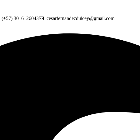
(+57) 3016126043
cesarfernandezdulcey@gmail.com